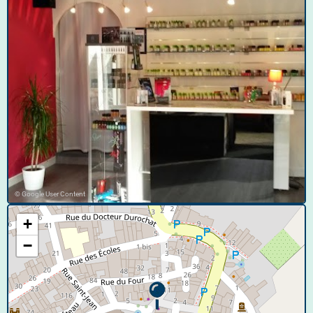
© Google User Content
+
−