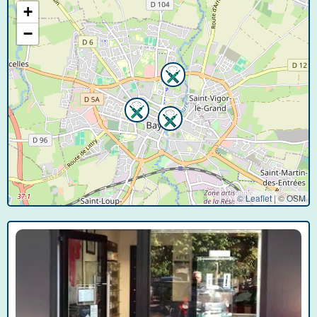
+
−
© Leaflet
|
©
OSM