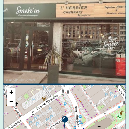
© Google User Content
+
−