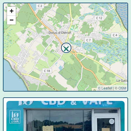
+
−
© Leaflet
|
©
OSM