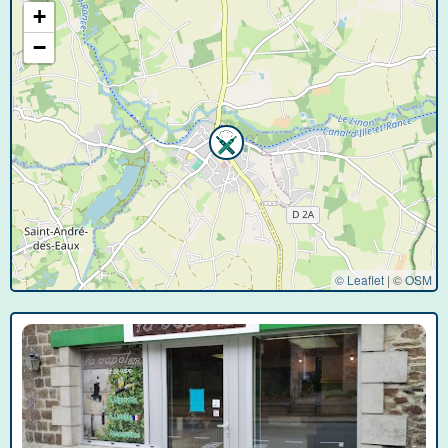
+
−
© Leaflet
|
©
OSM