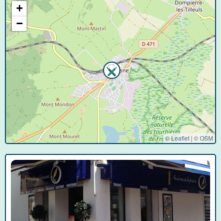
+
−
© Leaflet
|
©
OSM