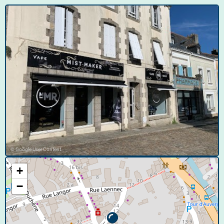
© Google User Content
+
−