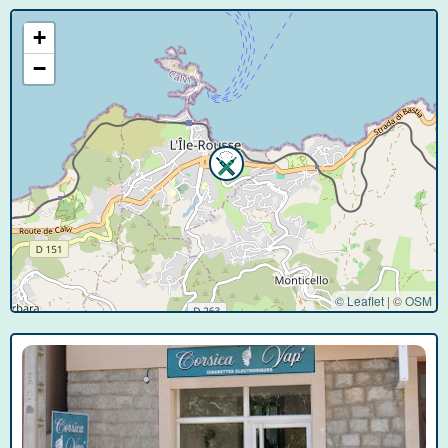
+
−
© Leaflet
|
©
OSM