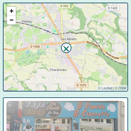
+
−
© Leaflet
|
©
OSM