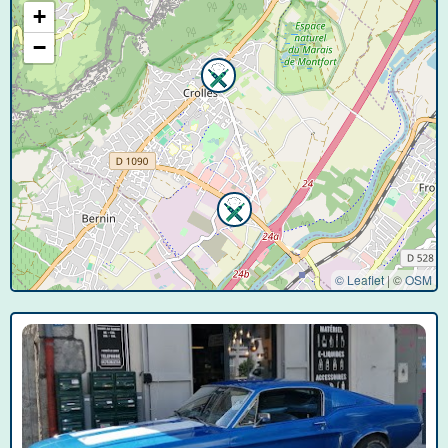
+
−
© Leaflet
|
©
OSM