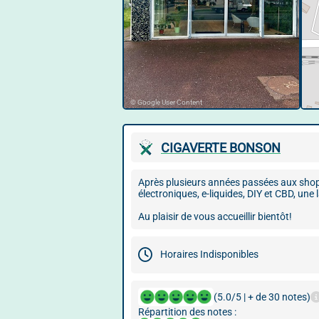
© Google User Content
CIGAVERTE BONSON
Après plusieurs années passées aux shops
électroniques, e-liquides, DIY et CBD, un
Au plaisir de vous accueillir bientôt!
Horaires Indisponibles
(5.0/5 | + de 30 notes)
Répartition des notes :