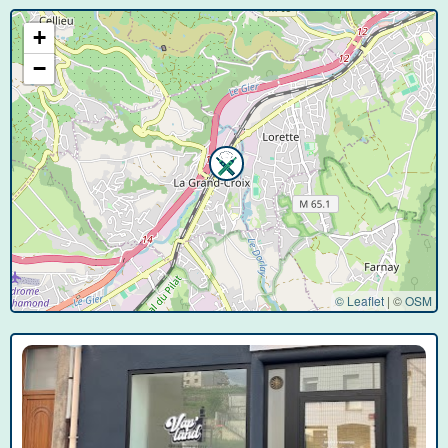
+
−
© Leaflet
|
©
OSM