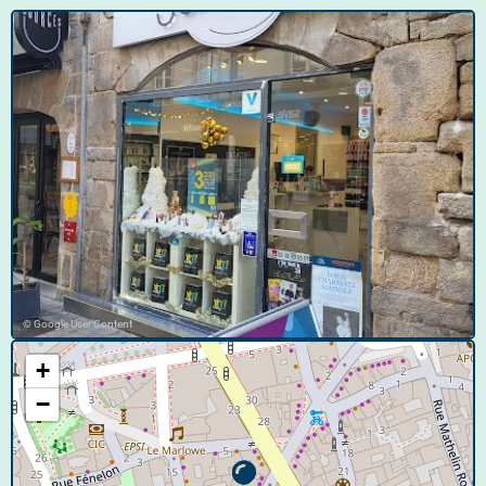
© Google User Content
+
−