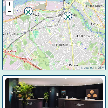
+
−
© Leaflet
|
©
OSM