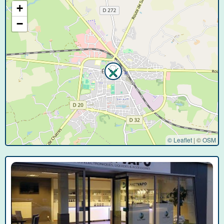
+
−
© Leaflet
|
©
OSM