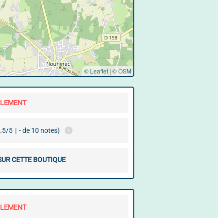
© Leaflet
|
©
OSM
LLEMENT
.5/5
|
- de 10 notes)
 SUR CETTE BOUTIQUE
LLEMENT