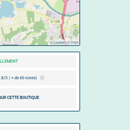
© Leaflet
|
©
OSM
ELLEMENT
.8/5
|
+ de 60 notes)
 SUR CETTE BOUTIQUE