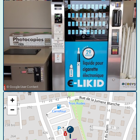
© Google User Content
+
−