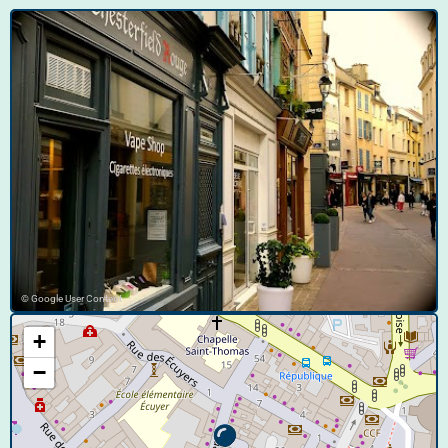
© Google User Content
+
−