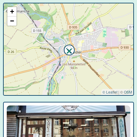
+
−
© Leaflet
|
©
OSM