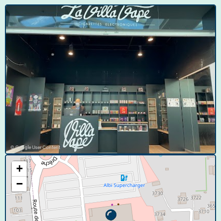
© Google User Content
+
−