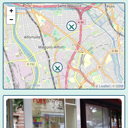
+
−
© Leaflet
|
©
OSM