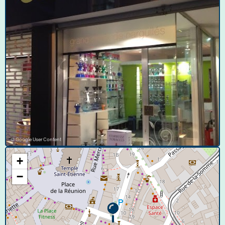
© Google User Content
+
−