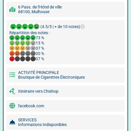
6 Pass. de l'Hôtel de ville
68100, Mulhouse
(4.5/5 | + de 10 notes)
Répartition des notes :
73 %
13 %
07 %
00 %
07 %
ACTIVITÉ PRINCIPALE
Boutique de Cigarettes Électroniques
Itinéraire vers Chishop
facebook.com
SERVICES
Informations Indisponibles