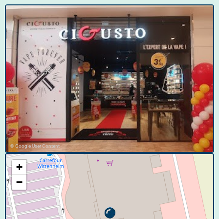
© Google User Content
+
−